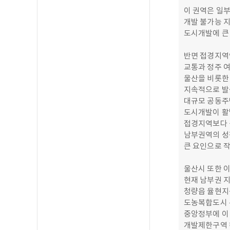
이 권역은 일
개발 불가능 지
도시개발에 큰
반면 접경지역인
교통과 정주 
울산을 비롯한
지속적으로 발
대규모 공동주택
도시개발이 활
접경지역보다
남부권역의 성
큰 요인으로 
울산시 또한 이
현재 남부권 
청량읍 율현지구
도농복합도시 
중앙정부에 이
개발제한구역 