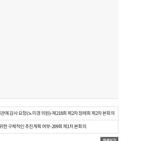
에 감사 요청(노미경 의원)-제218회 제2차 정례회 제2차 본회의
한 구체적인 추진계획 여부-209회 제1차 본회의