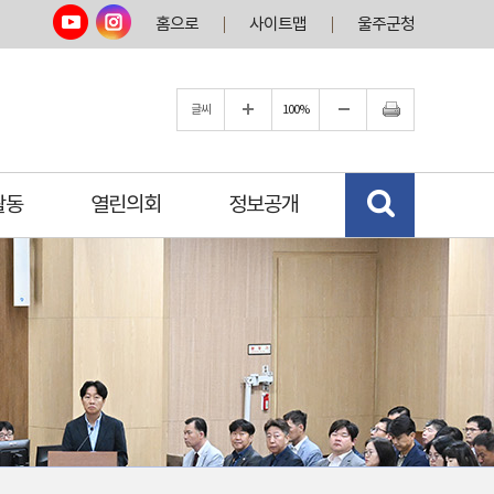
홈으로
사이트맵
울주군청
글씨
100%
활동
열린의회
정보공개