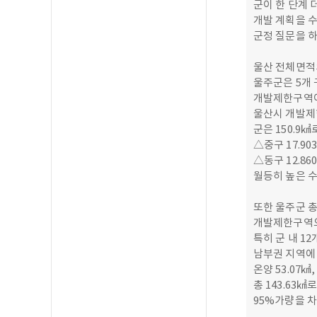
군이 한 단계 
개발 계획을 
군정 질문을 하
울산 전체면적
울주군은 5개 
개발제한구역이
울산시 개발제한
군은 150.9
△중구 17.90
△동구 12.86
월등히 높은 
또한 울주군 총
개발제한구역으
특히 군 내 12
남부권 지역에
온양 53.07㎢,
총 143.63
95%가량을 