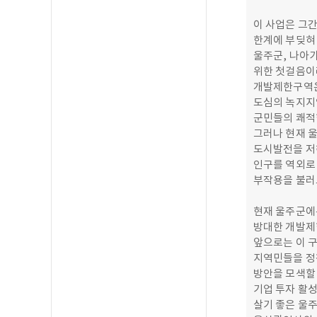
이 사업은 그
한계에 부딪혀
울주군, 나아
위한 첫걸음이
개발제한구역은
도심의 녹지지
군민들의 쾌적
그러나 현재 
도시발전을 저
인구를 역외로
부작용을 불러
현재 울주군에
방대한 개발제
앞으로는 이 
지역민들을 정
방안을 모색할
기업 투자 활성
살기 좋은 울