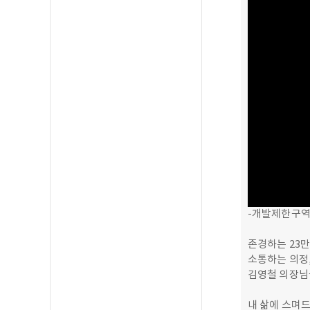
-개발제한구역
존경하는 23만
소통하는 의정
김영철 의장님
내 삶에 스며