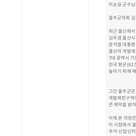
이순걸 군수님
울주군의회 김
최근 울산에서
김두겸 울산시
윤석열 대통령
울산의 개발제
7대 광역시 가
전국 평균(61
높이기 위해 
그간 울주군은
개발제한구역으
큰 제약을 받
이에 본 의원
이 시점에서 
주거·산업단지 