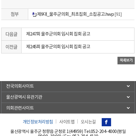
첨부
제9대_울주군의회_최초집회_소집공고.hwp
[91]
다음글
제247회 울주군의회 임시회 집회 공고
이전글
제245회 울주군의회 임시회 집회 공고
전국의회사이트
울산광역시 유관기관
의회관련사이트
개인정보처리방침
사이트맵
오시는길
울산광역시 울주군 청량읍 군청로 1(44959) Tel.
052-204-4000(평일