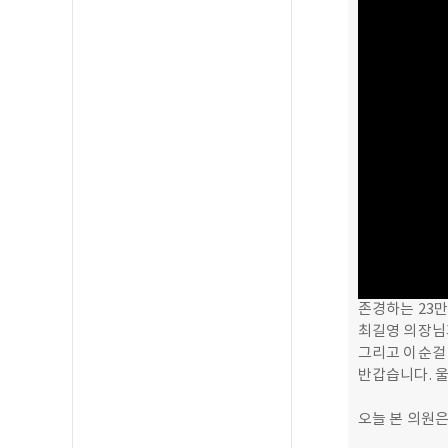
존경하는 23만
최길영 의장님
그리고 이순걸
반갑습니다. 
오늘 본 의원은