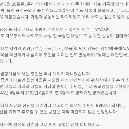
50년 6월 25일은, 우리 역사에서 가장 가슴 아픈 한 페이지로 기록돼 있습니
벽, 북한 공산군의 기습 남침으로 3일 만에 수도 서울이 함락됐고, 온 국
욱 처참했습니다. 가정과 공동체는 파괴되었고 우리 사회는 깊은 이념의 
5전쟁 중 지리적으로 후방에 위치하여 직접적인 전투는 없었지만,
·후로 자유주의와 사회주의 사상 간 극심한 대립으로 동족 간 갈등이 첨예
서부 지역인 언양, 삼남, 두동, 두서, 상북
(
※
당시 삼동은 삼남에
속해 있
양식을 약탈하거나 심지어 주민을 죽이는 일도 발생하여 “낮에는 대한민국,
습니다.
 월평마을에 사는 주민들 역시 예외가 아니었습니다.
 증언에 따르면 월평마을은 치술령 아래 산간벽지에 위치하여 사회주의 추
면 마을로 내려와 그들의 사상과 반하는 주민들, 주로 종교인들을 무참하
48년 4월부터 1951년 8월까지 총 6명의 희생자가 발생하였습니다.
을에서 자유와 신념을 지키려다 무고하게 희생된 주민이 6명이나 되지만,
신을 기리고 추모할 수 있는 공간은 아직 마련되지 않은 실정입니다.
 6·25 전쟁의 상흔과 그로 인한 고통은 점차 희미해지고