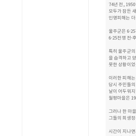
74년 전, 19
모두가 잠든 새
인명피해는 더
울주군은 6·2
6·25전쟁 전
특히 울주군의 
을 습격하고 
못한 상황이었
이러한 피해는
당시 주민들의
날이 어두워지
월평마을은 19
그러나 한 마
그들의 희생정
시간이 지나면서