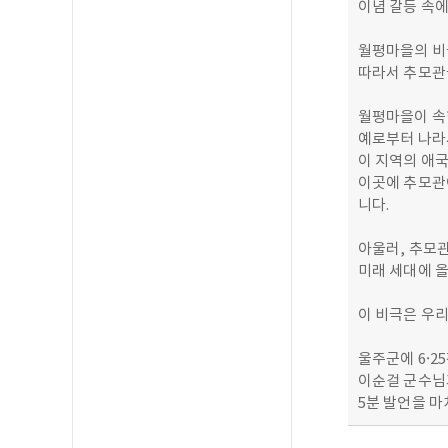
이념 갈등 속
월평마을의 비
따라서 추모관
월평마을이 속
예로부터 나라
이 지역의 애국
이곳에 추모관
니다.
아울러, 추모
미래 세대에 
이 비극은 우리
울주군에 6·2
이순걸 군수님
5분 발언을 마