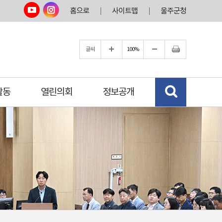
홈으로
사이트맵
울주군청
글씨
100%
활동
열린의회
정보공개