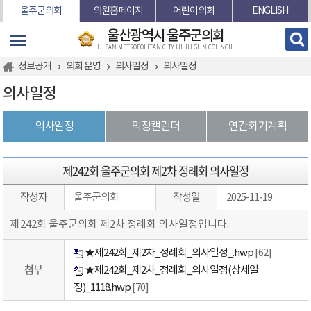
본문바로가기
울주군의회
의원홈페이지
어린이의회
ENGLISH
울산광역시 울주군의회
ULSAN METROPOLITAN CITY ULJU GUN COUNCIL
정보공개
의회 운영
의사일정
의사일정
의사일정
의사일정
의정캘린더
연간회기계획
제242회 울주군의회 제2차 정례회 의사일정
작성자
작성일
울주군의회
2025-11-19
제242회 울주군의회 제2차 정례회 의사일정입니다.
★제242회_제2차_정례회_의사일정_.hwp
[62]
첨부
★제242회_제2차_정례회_의사일정(상세일
정)_1118.hwp
[70]