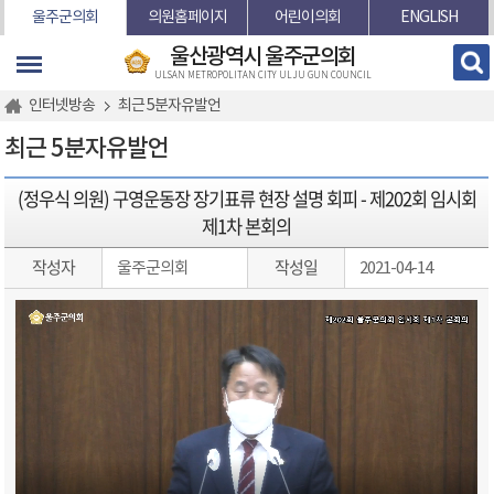
본문바로가기
울주군의회
의원홈페이지
어린이의회
ENGLISH
울산광역시 울주군의회
ULSAN METROPOLITAN CITY ULJU GUN COUNCIL
인터넷방송
최근 5분자유발언
최근 5분자유발언
(정우식 의원) 구영운동장 장기표류 현장 설명 회피 - 제202회 임시회
제1차 본회의
작성자
작성일
울주군의회
2021-04-14