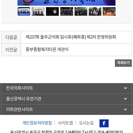
다음글
제237회 울주군의회 임시회(폐회중) 제2차 운영위원회
이전글
중부종합복지타운 개관식
전국의회사이트
울산광역시 유관기관
의회관련사이트
개인정보처리방침
사이트맵
오시는길
울산광역시 울주군 청량읍 군청로 1(44959) Tel.
052-204-4000(평일