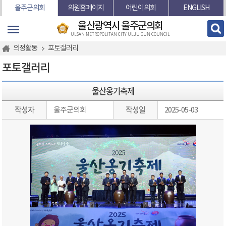
본문바로가기
울주군의회
의원홈페이지
어린이의회
ENGLISH
울산광역시 울주군의회
ULSAN METROPOLITAN CITY ULJU GUN COUNCIL
의정활동
포토갤러리
포토갤러리
울산옹기축제
작성자
작성일
울주군의회
2025-05-03