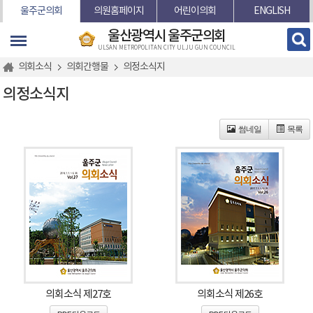
본문바로가기
울주군의회
의원홈페이지
어린이의회
ENGLISH
울산광역시 울주군의회
ULSAN METROPOLITAN CITY ULJU GUN COUNCIL
의회소식
의회간행물
의정소식지
의정소식지
썸네일
목록
의회소식 제27호
의회소식 제26호